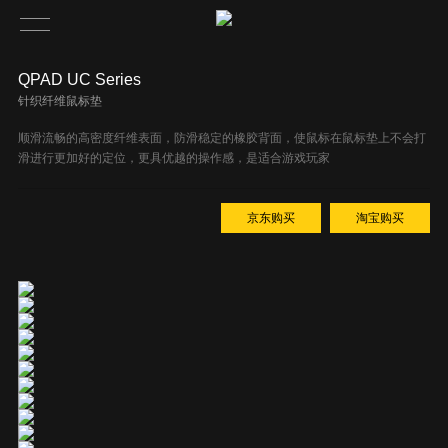
QPAD UC Se­ries
针织纤维鼠标垫
顺滑流畅的高密度纤维表面，防滑稳定的橡胶背面，使鼠标在鼠标垫上不会打
滑进行更加好的定位，更具优越的操作感，是适合游戏玩家
京东购买
淘宝购买