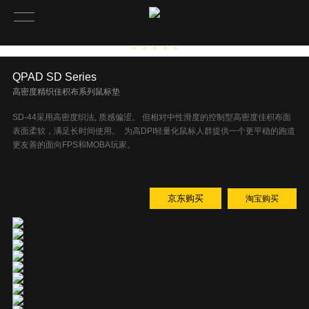
QPAD SD Se­ries
高密度精织佳积布系列鼠标垫
SD-44采用高密度织法, 质感偏涩。 但相对中性滑度的控制型高密度佳积布面
表面柔软，满足长时间使用。 为高DPI轻量化鼠标人群提供一个更平稳的跑道
更友善的面向FPS和MOBA玩家。
京东购买
淘宝购买